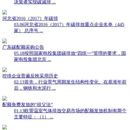
决策者实现碳减排 ...
河北省2016（2017）年碳排
03.06
河北省2016（2017）年碳排放重点企业名单（445
家） 总序号 ...
广东碳配额采购公告
05.18
按照国家电投集团碳排放“四统一”管理的要求，国
家电投集团北京 ...
控排企业普遍反映采用历史
02.13
首先，行业景气周期发生结构性变化。在基准年前
后，钢铁和水泥行 ...
配额免费发放的“祖父法”
01.13
欧盟温室气体排放交易市场的配额发放机制有两个
主要特征：（1） ...