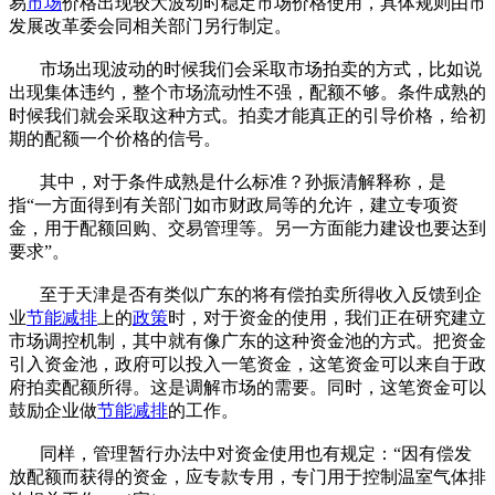
易
市场
价格出现较大波动时稳定市场价格使用，具体规则由市
发展改革委会同相关部门另行制定。
市场出现波动的时候我们会采取市场拍卖的方式，比如说
出现集体违约，整个市场流动性不强，配额不够。条件成熟的
时候我们就会采取这种方式。拍卖才能真正的引导价格，给初
期的配额一个价格的信号。
其中，对于条件成熟是什么标准？孙振清解释称，是
指“一方面得到有关部门如市财政局等的允许，建立专项资
金，用于配额回购、交易管理等。另一方面能力建设也要达到
要求”。
至于天津是否有类似广东的将有偿拍卖所得收入反馈到企
业
节能
减排
上的
政策
时，对于资金的使用，我们正在研究建立
市场调控机制，其中就有像广东的这种资金池的方式。把资金
引入资金池，政府可以投入一笔资金，这笔资金可以来自于政
府拍卖配额所得。这是调解市场的需要。同时，这笔资金可以
鼓励企业做
节能减排
的工作。
同样，管理暂行办法中对资金使用也有规定：“因有偿发
放配额而获得的资金，应专款专用，专门用于控制温室气体排