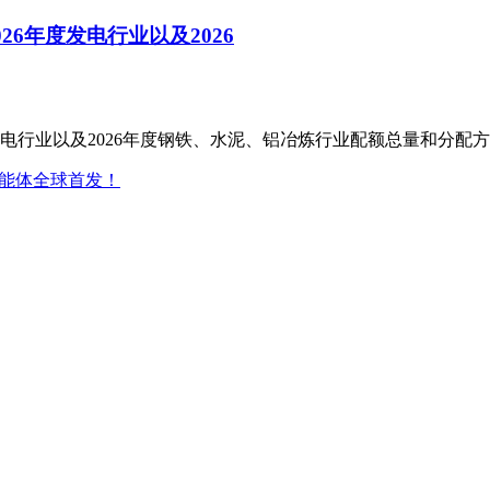
26年度发电行业以及2026
年度发电行业以及2026年度钢铁、水泥、铝冶炼行业配额总量和