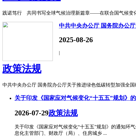
践诺笃行 共同书写全球气候治理新篇章——在联合国气候变化
中共中央办公厅 国务院办公
2025-08-26
|
政策法规
中共中央办公厅 国务院办公厅关于推进绿色低碳转型加强全国碳
关于印发《国家应对气候变化“十五五”规划》
2026-07-29
政策法规
关于印发《国家应对气候变化“十五五”规划》的通知环气
息化主管部门、财政厅（局）、住房城乡 ...