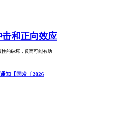
冲击和正向效应
覆性的破坏，反而可能有助
知【国发〔2026