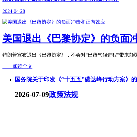
2024-04-28
美国退出《巴黎协定》的负面
特朗普宣布退出《巴黎协定》，不会对“巴黎气候进程”带来颠
------ 阅读全文
国务院关于印发《“十五五”碳达峰行动方案》的通
2026-07-09
政策法规