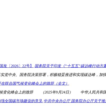
国务院关于印发《“十五五”碳达峰行动方
落实党中央、国务院决策部署，积极稳妥推进和实现碳达峰，加
平在联合国气候变化峰会上的致辞（全文）
候变化峰会上的致辞 （2025年9月24日） 中华人民共和
中共中央办公厅 国务院办公厅关于推