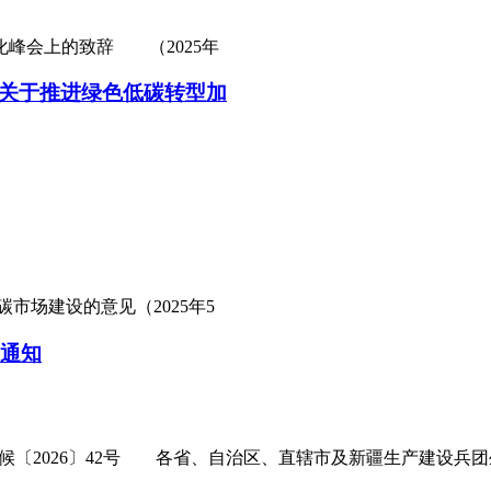
峰会上的致辞 （2025年
厅关于推进绿色低碳转型加
市场建设的意见（2025年5
的通知
候〔2026〕42号 各省、自治区、直辖市及新疆生产建设兵