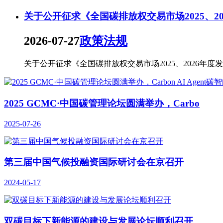
关于公开征求《全国碳排放权交易市场2025、20
2026-07-27
政策法规
关于公开征求《全国碳排放权交易市场2025、2026
2025 GCMC·中国碳管理论坛圆满举办，Carbo
2025-07-26
第三届中国气候投融资国际研讨会在京召开
2024-05-17
双碳目标下新能源的建设与发展论坛顺利召开