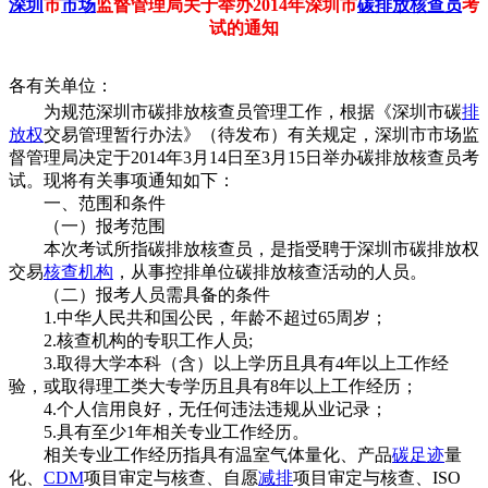
深圳
市
市场
监督管理局关于举办2014年深圳市
碳排放
核查员
考
试的通知
各有关单位：
为规范深圳市碳排放核查员管理工作，根据《深圳市碳
排
放权
交易管理暂行办法》（待发布）有关规定，深圳市市场监
督管理局决定于2014年3月14日至3月15日举办碳排放核查员考
试。现将有关事项通知如下：
一、范围和条件
（一）报考范围
本次考试所指碳排放核查员，是指受聘于深圳市碳排放权
交易
核查机构
，从事控排单位碳排放核查活动的人员。
（二）报考人员需具备的条件
1.中华人民共和国公民，年龄不超过65周岁；
2.核查机构的专职工作人员;
3.取得大学本科（含）以上学历且具有4年以上工作经
验，或取得理工类大专学历且具有8年以上工作经历；
4.个人信用良好，无任何违法违规从业记录；
5.具有至少1年相关专业工作经历。
相关专业工作经历指具有温室气体量化、产品
碳足迹
量
化、
CDM
项目审定与核查、自愿
减排
项目审定与核查、ISO